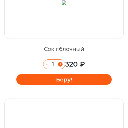
Сок яблочный
320 ₽
-
+
Беру!