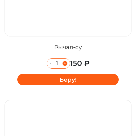
Рычал-су
150 ₽
-
+
Беру!