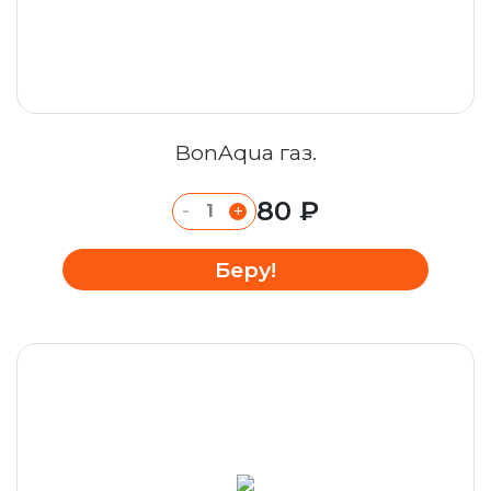
BonAqua газ.
80 ₽
-
+
Беру!