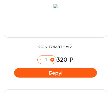
Сок томатный
320 ₽
-
+
Беру!