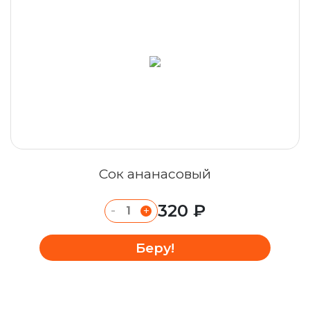
Сок ананасовый
320 ₽
-
+
Беру!