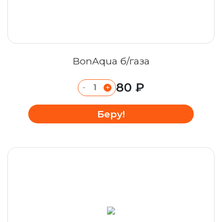
BonAqua б/газа
80 ₽
-
+
Беру!