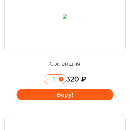
Сок вишня
320 ₽
-
+
Беру!