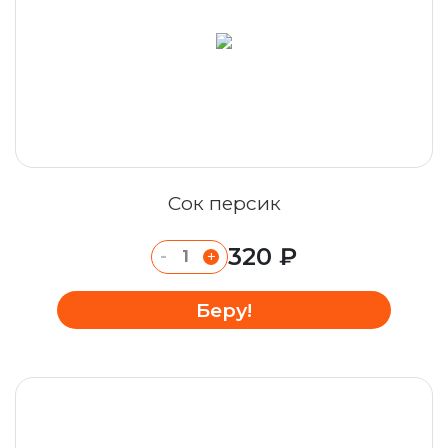
Сок персик
320 ₽
-
+
Беру!