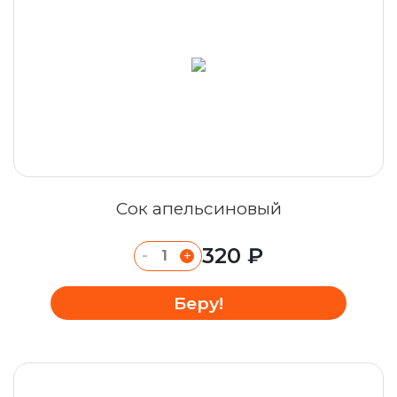
Сок апельсиновый
320 ₽
-
+
Беру!